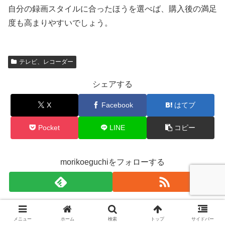
自分の録画スタイルに合ったほうを選べば、購入後の満足
度も高まりやすいでしょう。
テレビ、レコーダー
シェアする
X
Facebook
はてブ
Pocket
LINE
コピー
morikoeguchiをフォローする
関連記事
メニュー
ホーム
検索
トップ
サイドバー