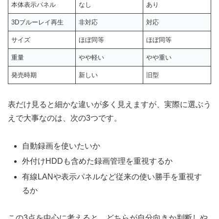
本体表示パネル
なし
あり
3Dブルーレイ再生
非対応
対応
サイズ
ほぼ同等
ほぼ同等
重量
やや軽い
やや重い
発売時期
新しい
旧型
表だけ見ると細かな違いが多く見えますが、実際に選ぶう
えで大事なのは、次の3つです。
自動録画を使いたいか
外付けHDDも含めた録画管理を重視するか
有線LANや表示パネルなど従来の使い勝手を重視す
るか
この3点を中心に考えると、どちらが自分向きか判断しや