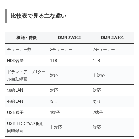
比較表で見る主な違い
機能・特徴
DMR-2W102
DMR-2W101
チューナー数
2チューナー
2チューナー
HDD容量
1TB
1TB
ドラマ・アニメ1クー
対応
非対応
ル自動録画
無線LAN
対応
対応
有線LAN
なし
あり
USB端子
1端子
2端子
USB HDDでの2番組
非対応
対応
同時録画