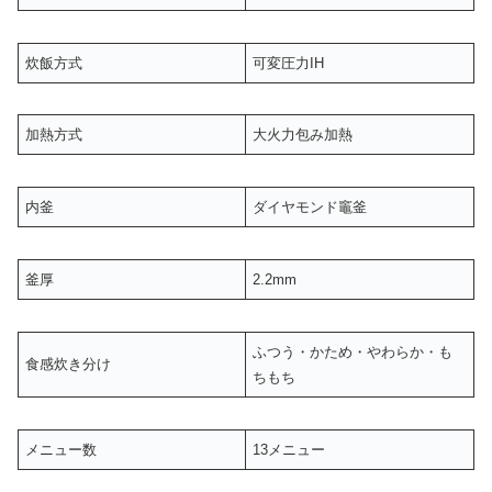
炊飯方式
可変圧力IH
加熱方式
大火力包み加熱
内釜
ダイヤモンド竈釜
釜厚
2.2mm
ふつう・かため・やわらか・も
食感炊き分け
ちもち
メニュー数
13メニュー