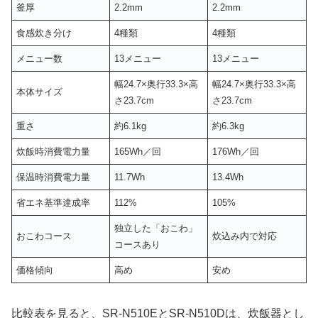
釜厚
2.2mm
2.2mm
食感炊き分け
4種類
4種類
メニュー数
13メニュー
13メニュー
幅24.7×奥行33.3×高
幅24.7×奥行33.3×高
本体サイズ
さ23.7cm
さ23.7cm
重さ
約6.1kg
約6.3kg
炊飯時消費電力量
165Wh／回
176Wh／回
保温時消費電力量
11.7Wh
13.4Wh
省エネ基準達成率
112%
105%
独立した「おこわ」
おこわコース
炊込み内で対応
コースあり
価格傾向
高め
安め
比較表を見ると、SR-N510EとSR-N510Dは、炊飯器とし