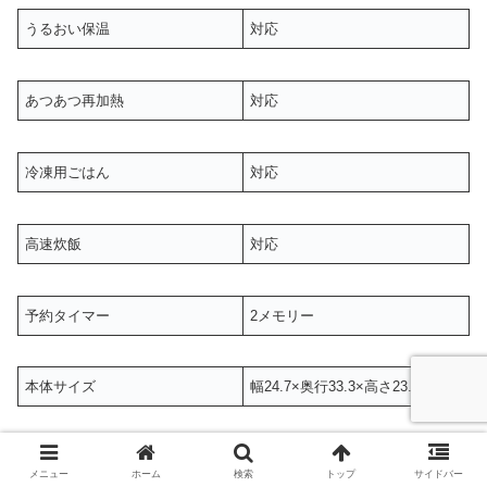
うるおい保温
対応
あつあつ再加熱
対応
冷凍用ごはん
対応
高速炊飯
対応
予約タイマー
2メモリー
本体サイズ
幅24.7×奥行33.3×高さ23.7cm
特に注目したいのは、炊飯器選びで重要な部分がほぼ共通
メニュー
ホーム
検索
トップ
サイドバー
していることです。