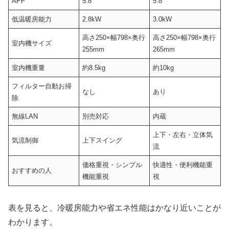
APF
5.8
5.8
低温暖房能力
2.8kW
3.0kW
高さ250×幅798×奥行
高さ250×幅798×奥行
室内機サイズ
255mm
265mm
室内機重量
約8.5kg
約10kg
フィルター自動お掃
なし
あり
除
無線LAN
別売対応
内蔵
上下・左右・立体気
気流制御
上下スイング
流
価格重視・シンプル
快適性・便利機能重
おすすめの人
機能重視
視
表を見ると、冷暖房能力や省エネ性能はかなり近いことが
わかります。