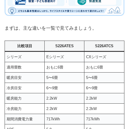
まずは、主な違いを一覧で見てみましょう。
比較項目
S226ATES
S226ATCS
シリーズ
Eシリーズ
CXシリーズ
適用畳数
おもに6畳
おもに6畳
暖房目安
5〜6畳
5〜6畳
冷房目安
6〜9畳
6〜9畳
暖房能力
2.2kW
2.2kW
冷房能力
2.2kW
2.2kW
期間消費電力量
717kWh
717kWh