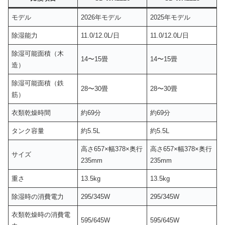
モデル
2026年モデル
2025年モデル
除湿能力
11.0/12.0L/日
11.0/12.0L/日
除湿可能面積（木
14〜15畳
14〜15畳
造）
除湿可能面積（鉄
28〜30畳
28〜30畳
筋）
衣類乾燥時間
約69分
約69分
タンク容量
約5.5L
約5.5L
高さ657×幅378×奥行
高さ657×幅378×奥行
サイズ
235mm
235mm
重さ
13.5kg
13.5kg
除湿時の消費電力
295/345W
295/345W
衣類乾燥時の消費電
595/645W
595/645W