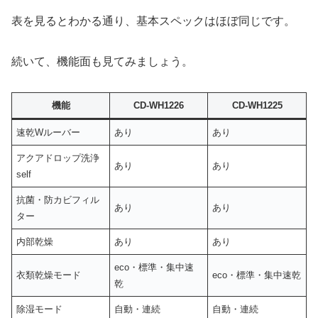
表を見るとわかる通り、基本スペックはほぼ同じです。
続いて、機能面も見てみましょう。
機能
CD-WH1226
CD-WH1225
速乾Wルーバー
あり
あり
アクアドロップ洗浄
あり
あり
self
抗菌・防カビフィル
あり
あり
ター
内部乾燥
あり
あり
eco・標準・集中速
衣類乾燥モード
eco・標準・集中速乾
乾
除湿モード
自動・連続
自動・連続