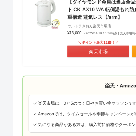
【ダイヤモンド会員は当店全品最大P5
ト CK-AX10-WA 転倒湯
重構造 蒸気レス【/srm】
ウルトラぎおん楽天市場店
¥13,000
（2025/01/10 15:36時点 | 楽天市場
＼ポイント最大11倍！／
楽天市場
楽天・Amaz
✓ 楽天市場は、0と5のつく日やお買い物マラソンで
✓ Amazonでは、タイムセールや季節キャンペーン
✓ 気になる商品がある方は、購入前に価格やクーポ