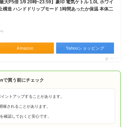
倍 1/9 20時~23:59】象印 電気ケトル 1.0L ホワイ
もれ防止構造 ハンドドリップモード 1時間あったか保温 本体二
調べ）
Amazon
Yahooショッピング
ポチップ
onで買う前にチェック
ポイントアップすることがあります。
が開催されることがあります。
ンを確認しておくと安心です。