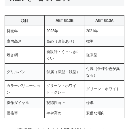
項目
AET-G13B
AGT-G13A
発売年
2023年
2021年
庫内高さ
高め（改良あり）
標準
新設計・くっつきに
焼き網
従来型
くい
付属（仕様や色が異
グリルパン
付属（深型・浅型）
なる）
カラーバリエーショ
グリーン・ホワイ
グリーン・ホワイト
ン
ト・グレー
操作ダイヤル
視認性向上
標準
価格帯
やや高め
安価な傾向