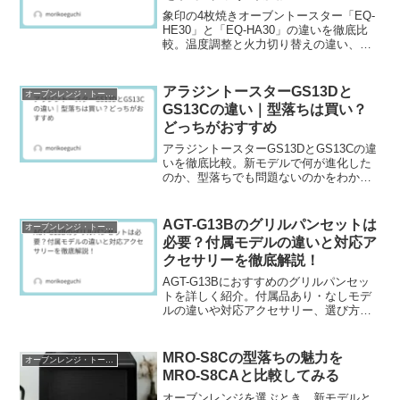
象印の4枚焼きオーブントースター「EQ-
HE30」と「EQ-HA30」の違いを徹底比
較。温度調整と火力切り替えの違い、価
格差、どっちがおすすめかをわかりやす
く解説します。
アラジントースターGS13Dと
オーブンレンジ・トースター
GS13Cの違い｜型落ちは買い？
どっちがおすすめ
アラジントースターGS13DとGS13Cの違
いを徹底比較。新モデルで何が進化した
のか、型落ちでも問題ないのかをわかり
やすく解説します。焼き性能や掃除のし
やすさ、価格差まで整理し、どっちを選
ぶべきか迷っている方に役立つ購入ガイ
AGT-G13Bのグリルパンセットは
オーブンレンジ・トースター
ドです。
必要？付属モデルの違いと対応ア
クセサリーを徹底解説！
AGT-G13Bにおすすめのグリルパンセッ
トを詳しく紹介。付属品あり・なしモデ
ルの違いや対応アクセサリー、選び方の
ポイントをわかりやすく解説します。
MRO-S8Cの型落ちの魅力を
オーブンレンジ・トースター
MRO-S8CAと比較してみる
オーブンレンジを選ぶとき、新モデルと