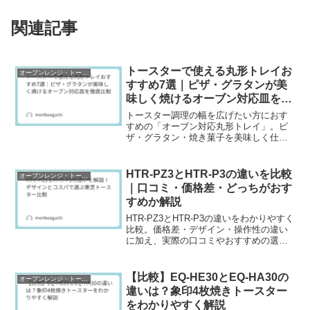
関連記事
トースターで使える丸形トレイお
オーブンレンジ・トースター
すすめ7選｜ピザ・グラタンが美
味しく焼けるオーブン対応皿を徹
底比較
トースター調理の幅を広げたい方におす
すめの「オーブン対応丸形トレイ」。ピ
ザ・グラタン・焼き菓子を美味しく仕上
げる耐熱皿を7点厳選して紹介します。炭
素鋼・陶器・鋳鉄など素材ごとの特徴
や、東芝HTR-W7やR8など主要トースタ
HTR-PZ3とHTR-P3の違いを比較
オーブンレンジ・トースター
ーの庫内サイズに合うトレイ選びのポイ
｜口コミ・価格差・どっちがおす
ントも解説。トースター料理をもっと楽
すめか解説
しむための関連アイテムも掲載していま
す。
HTR-PZ3とHTR-P3の違いをわかりやすく
比較。価格差・デザイン・操作性の違い
に加え、実際の口コミやおすすめの選び
方も解説します。東芝トースターを購入
前に迷っている方に役立つ情報をまとめ
ました。
【比較】EQ-HE30とEQ-HA30の
オーブンレンジ・トースター
違いは？象印4枚焼きトースター
をわかりやすく解説