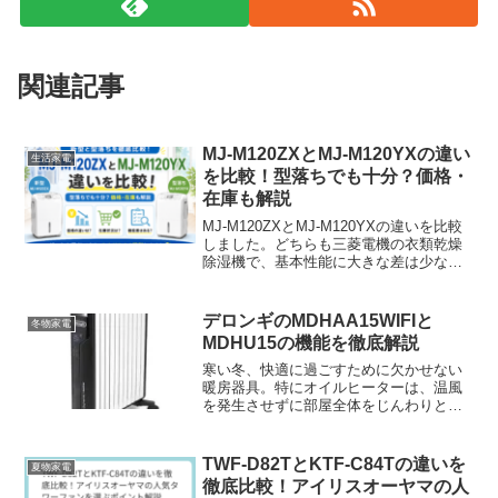
関連記事
MJ-M120ZXとMJ-M120YXの違い
生活家電
を比較！型落ちでも十分？価格・
在庫も解説
MJ-M120ZXとMJ-M120YXの違いを比較
しました。どちらも三菱電機の衣類乾燥
除湿機で、基本性能に大きな差は少ない
モデルです。この記事では、新型MJ-
M120ZXと型落ちMJ-M120YXの価格差・
在庫状況・機能差をわかりやすく解説。
デロンギのMDHAA15WIFIと
冬物家電
安く買うならどちらがおすすめか、購入
MDHU15の機能を徹底解説
前の注意点も紹介します。
寒い冬、快適に過ごすために欠かせない
暖房器具。特にオイルヒーターは、温風
を発生させずに部屋全体をじんわりと暖
めることができ、乾燥しにくいという特
長があります。その中でも、デロンギの
MDHAA15WIFIとMDHU15は高性能なオ
TWF-D82TとKTF-C84Tの違いを
夏物家電
イルヒーター...
徹底比較！アイリスオーヤマの人