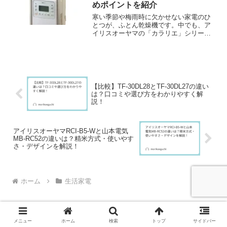
めポイントを紹介
寒い季節や梅雨時に欠かせない家電のひ
とつが、ふとん乾燥機です。中でも、ア
イリスオーヤマの「カラリエ」シリーズ
は、使いやすさと高い乾燥性能で多くの
支持を集めています。今回は、同シリー
ズの中でもよく比較される「KFK-301」
と「KFK-302...
【比較】TF-30DL28とTF-30DL27の違い
は？口コミや選び方をわかりやすく解
説！
アイリスオーヤマRCI-B5-Wと山本電気
MB-RC52の違いは？精米方式・使いやす
さ・デザインを解説！
ホーム
生活家電
メニュー
ホーム
検索
トップ
サイドバー