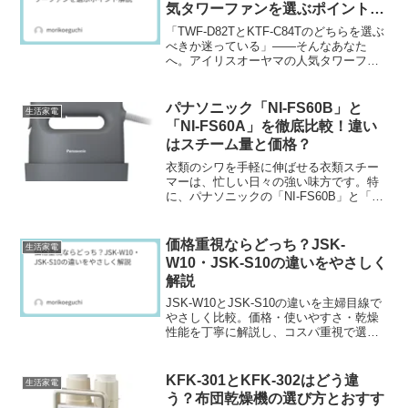
気タワーファンを選ぶポイント解
説
「TWF-D82TとKTF-C84Tのどちらを選ぶ
べきか迷っている」――そんなあなた
へ。アイリスオーヤマの人気タワーファ
ン2モデルは、見た目は似ていても、操作
性や機能に明確な違いがあります。購入
前にその差を理解しておかないと、「思
パナソニック「NI-FS60B」と
生活家電
っていたの...
「NI-FS60A」を徹底比較！違い
はスチーム量と価格？
衣類のシワを手軽に伸ばせる衣類スチー
マーは、忙しい日々の強い味方です。特
に、パナソニックの「NI-FS60B」と「NI-
FS60A」は人気のモデルですが、「どち
らを選ぶべきか迷っている」という方も
多いのではないでしょうか？この2つのモ
価格重視ならどっち？JSK-
生活家電
デルは...
W10・JSK-S10の違いをやさしく
解説
JSK-W10とJSK-S10の違いを主婦目線で
やさしく比較。価格・使いやすさ・乾燥
性能を丁寧に解説し、コスパ重視で選ぶ
ならどちらが最適かが一目でわかる内容
です。
KFK-301とKFK-302はどう違
生活家電
う？布団乾燥機の選び方とおすす