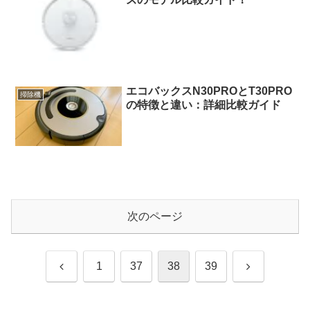
エコバックスN30PROとT30PRO
掃除機
の特徴と違い：詳細比較ガイド
次のページ
前
次
1
37
38
39
へ
へ