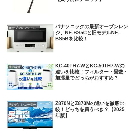
パナソニックの最新オーブンレン
オーブンレンジ・トースター
ジ、NE-BS5Cと旧モデルNE-
BS5Bを比較！
KC-40TH7-WとKC-50TH7-Wの
生活家電
違いを比較！フィルター・畳数・
加湿量でどっちがおすすめ？
Z870NとZ870Mの違いを徹底比
テレビ、レコーダー
較！どっちを買うべき？【2025
年版】