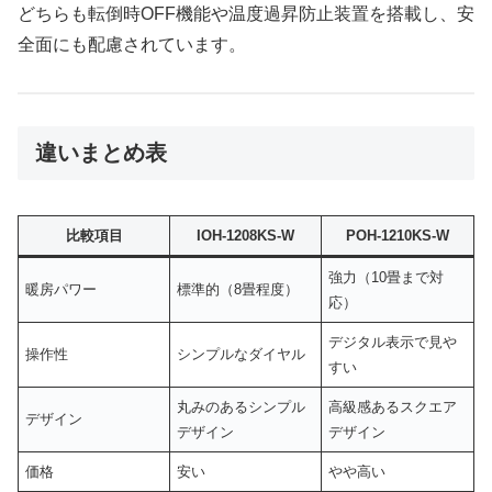
どちらも転倒時OFF機能や温度過昇防止装置を搭載し、安
全面にも配慮されています。
違いまとめ表
比較項目
IOH-1208KS-W
POH-1210KS-W
強力（10畳まで対
暖房パワー
標準的（8畳程度）
応）
デジタル表示で見や
操作性
シンプルなダイヤル
すい
丸みのあるシンプル
高級感あるスクエア
デザイン
デザイン
デザイン
価格
安い
やや高い