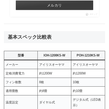
メルカリ
ポチップ
基本スペック比較表
型番
IOH-1208KS-W
POH-1210KS-W
メーカー
アイリスオーヤマ
アイリスオーヤマ
定格消費電力
約1200W
約1200W
フィン枚数
8枚
10枚
適用畳数
約8畳
約10畳
デジタル式（LED表
温度設定
ダイヤル式
示）