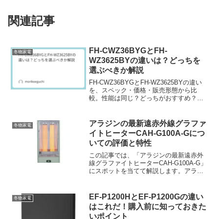
関連記事
FH-CWZ36BYGとFH-
冬物家電
WZ3625BYの違いは？どっちを
選ぶべきか解説
FH-CWZ36BYGとFH-WZ3625BYの違い
を、スペック・価格・販売形態から比
較。性能は同じ？どっちがおすすめ？迷
っている方に選び方をわかりやすく解説
します。
アラジンの最新遠赤外線グラファ
冬物家電
イトヒーターCAH-G100A-Gにつ
いての評価と特性
この記事では、「アラジンの最新遠赤外
線グラファイトヒーターCAH-G100A-G」
にスポットを当てて解説します。アラジ
ンは100年以上の歴史を持つ暖房機器のパ
イオニアとして広く認知されています。
特に、遠赤外線グラファイトヒーター
EF-P1200HとEF-P1200Gの違い
冬物家電
は、革新的な...
はこれだ！購入前に知っておきた
いポイント