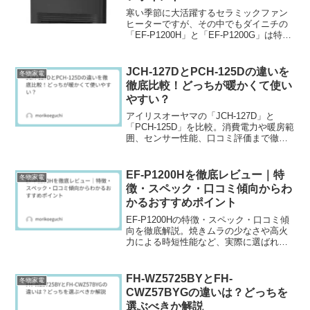
寒い季節に大活躍するセラミックファン
ヒーターですが、その中でもダイニチの
「EF-P1200H」と「EF-P1200G」は特に
人気の高いモデルとして注目されていま
す。これらのモデルはどちらもコンパク
トで使いやすく、短時間で部屋を暖める
JCH-127DとPCH-125Dの違いを
冬物家電
ことがで...
徹底比較！どっちが暖かくて使い
やすい？
アイリスオーヤマの「JCH-127D」と
「PCH-125D」を比較。消費電力や暖房範
囲、センサー性能、口コミ評価まで徹底
解説。用途別のおすすめポイントも紹介
します。
EF-P1200Hを徹底レビュー｜特
冬物家電
徴・スペック・口コミ傾向からわ
かるおすすめポイント
EF-P1200Hの特徴・スペック・口コミ傾
向を徹底解説。焼きムラの少なさや高火
力による時短性能など、実際に選ばれて
いる理由をわかりやすくまとめていま
す。メリット・デメリット、どんな人に
おすすめかまで詳しく紹介。購入前の不
FH-WZ5725BYとFH-
冬物家電
安を解消したい方に役立つ内容です。
CWZ57BYGの違いは？どっちを
選ぶべきか解説