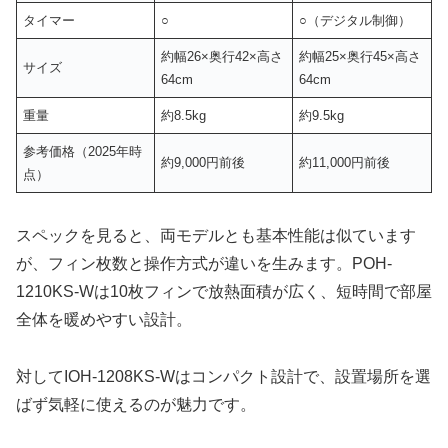
タイマー
○
○（デジタル制御）
約幅26×奥行42×高さ
約幅25×奥行45×高さ
サイズ
64cm
64cm
重量
約8.5kg
約9.5kg
参考価格（2025年時
約9,000円前後
約11,000円前後
点）
スペックを見ると、両モデルとも基本性能は似ています
が、フィン枚数と操作方式が違いを生みます。POH-
1210KS-Wは10枚フィンで放熱面積が広く、短時間で部屋
全体を暖めやすい設計。
対してIOH-1208KS-Wはコンパクト設計で、設置場所を選
ばず気軽に使えるのが魅力です。