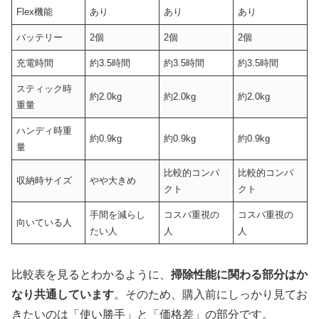
Flex機能
あり
あり
あり
バッテリー
2個
2個
2個
充電時間
約3.5時間
約3.5時間
約3.5時間
スティック時
約2.0kg
約2.0kg
約2.0kg
重量
ハンディ時重
約0.9kg
約0.9kg
約0.9kg
量
比較的コンパ
比較的コンパ
収納時サイズ
やや大きめ
クト
クト
手間を減らし
コスパ重視の
コスパ重視の
向いている人
たい人
人
人
比較表を見るとわかるように、
掃除性能に関わる部分はか
なり共通しています
。そのため、購入前にしっかり見てお
きたいのは「使い勝手」と「価格差」の部分です。