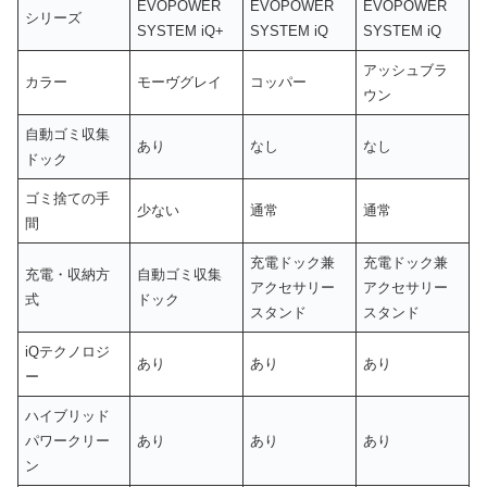
EVOPOWER
EVOPOWER
EVOPOWER
シリーズ
SYSTEM iQ+
SYSTEM iQ
SYSTEM iQ
アッシュブラ
カラー
モーヴグレイ
コッパー
ウン
自動ゴミ収集
あり
なし
なし
ドック
ゴミ捨ての手
少ない
通常
通常
間
充電ドック兼
充電ドック兼
充電・収納方
自動ゴミ収集
アクセサリー
アクセサリー
式
ドック
スタンド
スタンド
iQテクノロジ
あり
あり
あり
ー
ハイブリッド
パワークリー
あり
あり
あり
ン