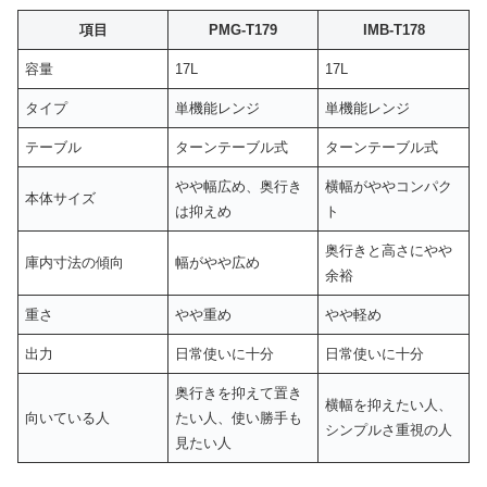
項目
PMG-T179
IMB-T178
容量
17L
17L
タイプ
単機能レンジ
単機能レンジ
テーブル
ターンテーブル式
ターンテーブル式
やや幅広め、奥行き
横幅がややコンパク
本体サイズ
は抑えめ
ト
奥行きと高さにやや
庫内寸法の傾向
幅がやや広め
余裕
重さ
やや重め
やや軽め
出力
日常使いに十分
日常使いに十分
奥行きを抑えて置き
横幅を抑えたい人、
向いている人
たい人、使い勝手も
シンプルさ重視の人
見たい人